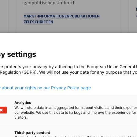
geopolitischen Umbruch
MARKT-INFORMATIONEN
PUBLIKATIONEN
ZEITSCHRIFTEN
y settings
Hier herunterladen
Hie
te protects your privacy by adhering to the European Union General
 Regulation (GDPR). We will not use your data for any purpose that y
.
 about your rights on our Privacy Policy page
Analytics
We will store data in an aggregated form about visitors and their experi
our website. We use this data to fix bugs and improve the experience for 
visitors.
Third-party content