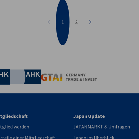
1
2
Vorherige
Nächste
irtschaft und Energie
Industrie- und Handelskammer
Industrie- und Handelskammer
AHK.de
Germany Trade & In
tgliedschaft
Japan Update
tglied werden
JAPANMARKT & Umfragen
rteile einer Mitgliedschaft
Japan im Überblick