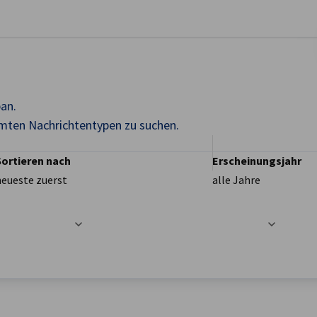
stellungen schließen
pan.
mmten Nachrichtentypen zu suchen.
Sortieren nach
Erscheinungsjahr
neueste zuerst
alle Jahre
t