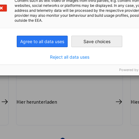
Content such as text video or images from third parties, e.g. content fro
websites, social networks or platforms may be displayed. In any case, y
address and telemetry data will be processed by the respective provider
provider may also monitor your behaviour and build usage profiles, poss
JAPANMARKT Quartal 3/2024
outside the EEA.
Sayonara, Luxuskaufhaus? Japans
DOWNLOAD
Einzelhandel im Umbruch
Agree to all data uses
Save choices
MARKT-INFORMATIONEN
PUBLIKATIONEN
ZEITSCHRIFTEN
Reject all data uses
Powered by
Hier herunterladen
Hie