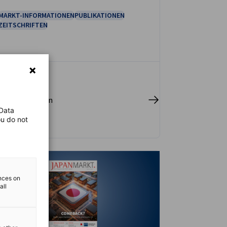
MARKT-INFORMATIONEN
PUBLIKATIONEN
ZEITSCHRIFTEN
r herunterladen
 Data
ou do not
ences on
all