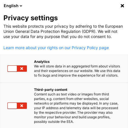
English
Suche öffnen
Navi
Ein
News:
Neuigkeiten
Privacy settings
This website protects your privacy by adhering to the European
Hier finden Sie die aktuellen Neuigkeiten der AHK Japan.
Union General Data Protection Regulation (GDPR). We will not
use your data for any purpose that you do not consent to.
Nutzen Sie die Filterfunktion, um gezielt nach bestimmte
Nachrichtentypen zu suchen.
Learn more about your rights on our Privacy Policy page
Analytics
We will store data in an aggregated form about visitors
and their experiences on our website. We use this data
to fix bugs and improve the experience for all visitors.
Filter und Sortierung anzeigen
Filteroptionen wurden erfolgreich aktualisiert
Third-party content
Content such as text video or images from third
parties, e.g. content from other websites, social
German
networks or platforms may be displayed. In any case,
your IP address and telemetry data will be processed
Im Zusammenhang mit Neuigkeiten
by the respective provider. The provider may also
monitor your behaviour and build usage profiles,
possibly outside the EEA.
ALLE NEUIGKEITEN
AHK NEWS
MITGLIEDER NEWS
NEWSLETTER
PR