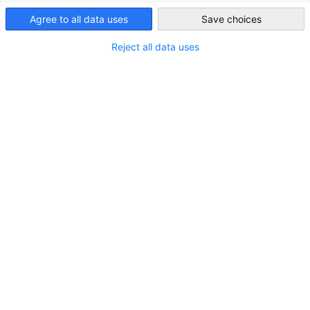
Agree to all data uses
Save choices
Japan
Reject all data uses
Neues Mitglied: JTB Corp.
Reise & Tourismus
NEUIGKEITEN
MITGLIEDER NEWS