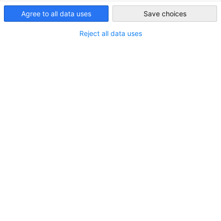
2025年10月21日 | シンポジウム | 日比谷国際コンファレンス
Agree to all data uses
Save choices
クエア
Japan
本シンポジウムには、ドイツの音楽業界で活躍する様々な
Reject all data uses
分野から12社が参加、日独音楽業界の専門家をお招きし、
両国の音楽産業の最新動向をご紹介、また専門知識とイノ
ベーションを共有する場を提供します。
日独両国の経験やノウハウの共有と、あらゆる関連分野に
おける経済交流の促進を目的としています。
無料