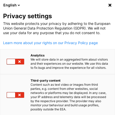
English
検索を開く
ナビ
プ
Privacy settings
This website protects your privacy by adhering to the European
Union General Data Protection Regulation (GDPR). We will not
use your data for any purpose that you do not consent to.
Learn more about your rights on our Privacy Policy page
Analytics
We will store data in an aggregated form about visitors
and their experiences on our website. We use this data
to fix bugs and improve the experience for all visitors.
Adobe Stock / shctz
Event
21/10/2025
Third-party content
Content such as text video or images from third
Japanese
parties, e.g. content from other websites, social
ビジネスマッチングに向けた
networks or platforms may be displayed. In any case,
your IP address and telemetry data will be processed
日独音楽産業シンポジウム
by the respective provider. The provider may also
monitor your behaviour and build usage profiles,
possibly outside the EEA.