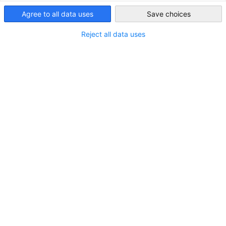
ボールド株式会社はアジア圏リクルーティング業界におい
Agree to all data uses
Save choices
Japan
て豊富な経験と実績を持つジョナサン・ファルコナーが設
立し、20年以上にわたり、クライアントの収益向上を支援
Reject all data uses
してきました。弊社は現在、外資系企業が優秀な人材の獲
得に困難を極める求職者主導型の日本市場に特化してお
り、最先端のテクノロジーと革新的な評価方法を活用し、
企業が生き残り、成長を続けるための斬新なアプローチで
対応しております。
会員名簿
ご所属の企業・組織はすでに会員です
か？入会についての詳細はこちらをご
覧ください。
入会案内