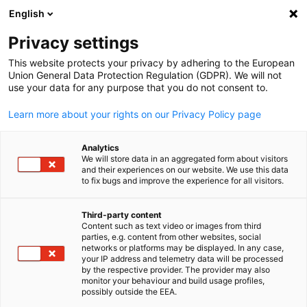
English
検索を開く
ナビ
プ
Privacy settings
This website protects your privacy by adhering to the European
Union General Data Protection Regulation (GDPR). We will not
use your data for any purpose that you do not consent to.
Learn more about your rights on our Privacy Policy page
Analytics
We will store data in an aggregated form about visitors
and their experiences on our website. We use this data
to fix bugs and improve the experience for all visitors.
News
23/06/2025
Third-party content
新会員: Bold K.K. / ボールド株
Content such as text video or images from third
Japanese
parties, e.g. content from other websites, social
networks or platforms may be displayed. In any case,
式会社
your IP address and telemetry data will be processed
by the respective provider. The provider may also
monitor your behaviour and build usage profiles,
possibly outside the EEA.
人材・エグゼクティブサーチ