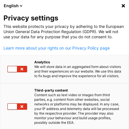
English
検索を開く
ナビ
プ
ニュース:
ニュース
Privacy settings
This website protects your privacy by adhering to the European
在日ドイツ商工会議所からのニュースや出版物等につ
Union General Data Protection Regulation (GDPR). We will not
use your data for any purpose that you do not consent to.
いての最新情報を掲載しています。フィルター機能を
活用してご希望のコンテンツをご覧ください。
Learn more about your rights on our Privacy Policy page
Analytics
We will store data in an aggregated form about visitors
and their experiences on our website. We use this data
to fix bugs and improve the experience for all visitors.
フィルターと並び替えを表示
フィルターオプションが正常に更新されました。
Third-party content
Content such as text video or images from third
Japanese
parties, e.g. content from other websites, social
networks or platforms may be displayed. In any case,
your IP address and telemetry data will be processed
関連記事 ニュース
by the respective provider. The provider may also
monitor your behaviour and build usage profiles,
possibly outside the EEA.
すべてのニュース
AHKニュース
トレーニング＆教育
ニュースレ