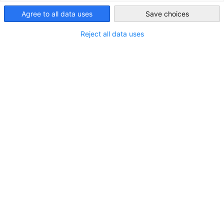
Agree to all data uses
Save choices
Japan
Reject all data uses
定時会員総会2026: 新理事が選出されました
2026年6月16日に開催された「第64回定時会員総
ニュース
会」にて、新理事会が選出されました。
AHKニュース