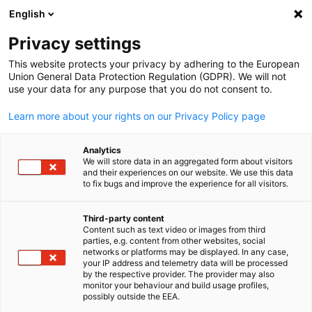
English
検索を開く
ナビ
プ
ニュース:
ニュース
Privacy settings
This website protects your privacy by adhering to the European
在日ドイツ商工会議所からのニュースや出版物等につ
Union General Data Protection Regulation (GDPR). We will not
use your data for any purpose that you do not consent to.
いての最新情報を掲載しています。フィルター機能を
活用してご希望のコンテンツをご覧ください。
Learn more about your rights on our Privacy Policy page
Analytics
We will store data in an aggregated form about visitors
and their experiences on our website. We use this data
to fix bugs and improve the experience for all visitors.
フィルターと並び替えを表示
フィルターオプションが正常に更新されました。
Third-party content
Content such as text video or images from third
Japanese
parties, e.g. content from other websites, social
networks or platforms may be displayed. In any case,
your IP address and telemetry data will be processed
関連記事 ニュース
by the respective provider. The provider may also
monitor your behaviour and build usage profiles,
possibly outside the EEA.
すべてのニュース
AHKニュース
トレーニング＆教育
ニュースレ