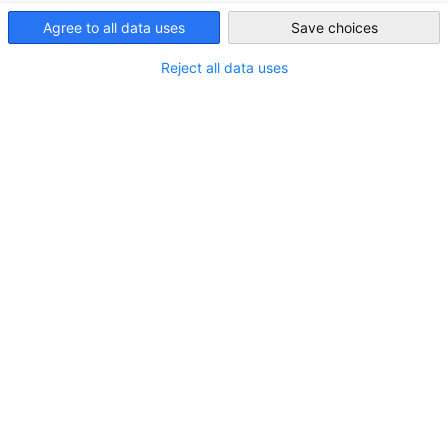
Agree to all data uses
Save choices
Japan
Reject all data uses
在日ドイツ企業景況調査「日本におけるドイ
ツビジネス2026」結果報告
ニュース
在日ドイツ商工会議所 (略称：AHK Japan) は、2026
年1月下旬から2月中旬にかけて、KPMGドイツとと
もに第11回目となる在日ドイツ企業景況調査「日
本におけるドイツビジネス2026」を実施しまし
た。
AHKニュース
プレスリリース
調査＆レポート