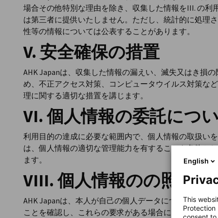
場合その他特別な理由を除き、収集した情報をIII. の
は第三者に提供いたしません。ただし、統計的に処理さ
性等の情報については公表することがあります。
V. 安全確保の措置
AHK Japanは、収集した情報の漏えい、滅失又はき
め、不正アクセス対策、コンピュータウイルス対策など
理に関する適切な措置を講じます。
VI. 個人情報の委託につ
利用目的の達成に必要な範囲内で、個人情報の取扱いを
は、個人情報の適切な管理能力を有することを条件とし
ます。
English
VIII. 個人情報のの照
Privac
This websi
AHK Japanは、本人が自己の個人データについて、
Protection
ことを確認し、これらの要求がある場合には、誠実に対
consent to