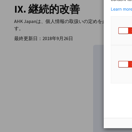
IX. 継続的改善
Learn more
AHK Japanは、個人情報の取扱いの定めを必要に応
す。
最終更新日：2018年9月26日
コンテンツ