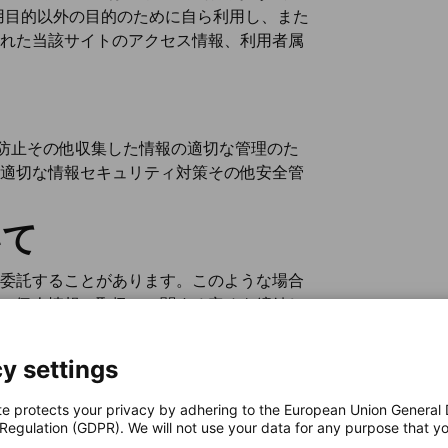
利用目的以外の目的のために自ら利用し、また
れた当該サイトのアクセス情報、利用者属
損の防止その他収集した情報の適切な管理のた
適切な情報セキュリティ対策その他安全管
いて
委託することがあります。このような場合
、個人情報の取扱いに関する定めを締結し
会・訂正・削除について
y settings
te protects your privacy by adhering to the European Union General
照会･訂正・削除等を請求する権利を有している
 Regulation (GDPR). We will not use your data for any purpose that y
応します。
.