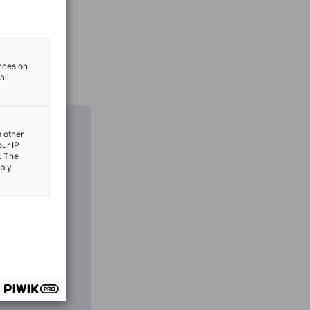
ences on
all
m other
our IP
. The
ibly
のコンテンツ