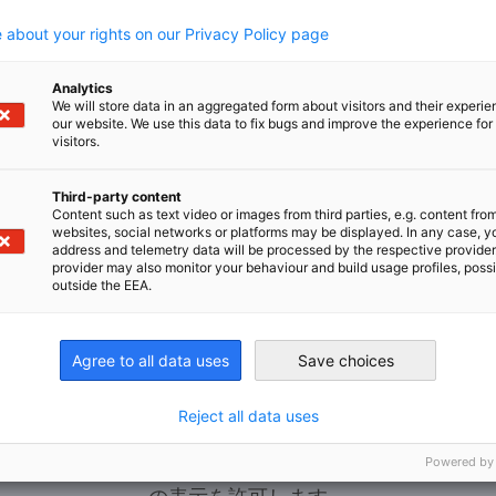
 about your rights on our Privacy Policy page
じて見直し、継続的に改善を図ってまいりま
Analytics
We will store data in an aggregated form about visitors and their experi
our website. We use this data to fix bugs and improve the experience for 
visitors.
Third-party content
Content such as text video or images from third parties, e.g. content fro
websites, social networks or platforms may be displayed. In any case, y
address and telemetry data will be processed by the respective provider
provider may also monitor your behaviour and build usage profiles, poss
outside the EEA.
Agree to all data uses
Save choices
コンテンツが表示できない
Reject all data uses
を表示するには、プライバシー設定でサードパーティ
Powered by