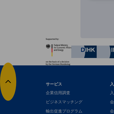
パートナー
Federal Ministry for Eco
German C
サービス
入
トップに戻る
企業信用調査
入
ビジネスマッチング
会
輸出促進プログラム
会