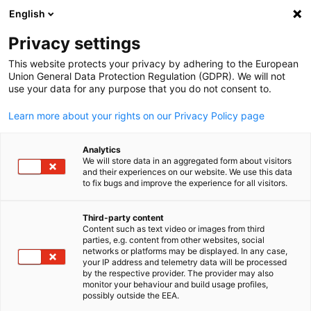
English
検索を開く
ナビ
プ
Privacy settings
This website protects your privacy by adhering to the European
Union General Data Protection Regulation (GDPR). We will not
use your data for any purpose that you do not consent to.
Learn more about your rights on our Privacy Policy page
Analytics
We will store data in an aggregated form about visitors
and their experiences on our website. We use this data
to fix bugs and improve the experience for all visitors.
Adobe Stock / Summit Art Creations
ワーキンググループ
Third-party content
Content such as text video or images from third
Japanese
parties, e.g. content from other websites, social
networks or platforms may be displayed. In any case,
在日ドイツ商工会議所の会員は、任意の参加者で構成される
your IP address and telemetry data will be processed
ーキンググループに参加することができます。各種専門テー
by the respective provider. The provider may also
monitor your behaviour and build usage profiles,
についての情報共有や意見交換の場にぜひご参加ください。
possibly outside the EEA.
各ワーキンググループの会合は年に2～4回開催されます。