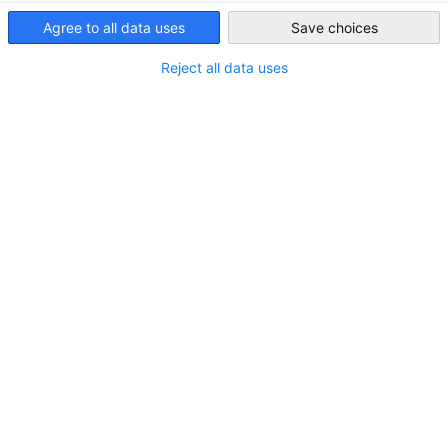
のビジネス動向や、関心の高いテーマについて情報を交換し
Agree to all data uses
Save choices
有する場であると同時に、他社のエキスパートとのネットワ
Japan
クを広げる機会となっています。「社長会」は日本語、ほか
Reject all data uses
ワーキンググループは英語で開催されます。ワーキンググル
プへの参加は任意のため、別途登録が必要となります。ご希
の方はメンバーリレーションズまでお問い合わせください。
活動中のワーキンググループ
ダイバーシティ・ワーキンググループ
経験豊富な管理職や若手管理職はもちろん、関心のあるC
レベルの経営幹部が、企業における多様性のメリットやチ
ャンス、課題について意見交換をするワーキンググループ
ファイナンス・ワーキンググループ