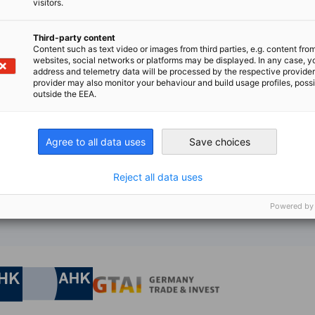
visitors.
）、静岡（浜松市）、広島（広島市）
Third-party content
Content such as text video or images from third parties, e.g. content fro
websites, social networks or platforms may be displayed. In any case, y
address and telemetry data will be processed by the respective provider
葉（旭市）
provider may also monitor your behaviour and build usage profiles, poss
outside the EEA.
rankfurt am Main, ヘッセン州）
Agree to all data uses
Save choices
Reject all data uses
Powered by
nomic Affairs and Energy
Chamber of Commerce and Industry
hamber of Commerce and Industry
AHK.de
Germany Trade & In