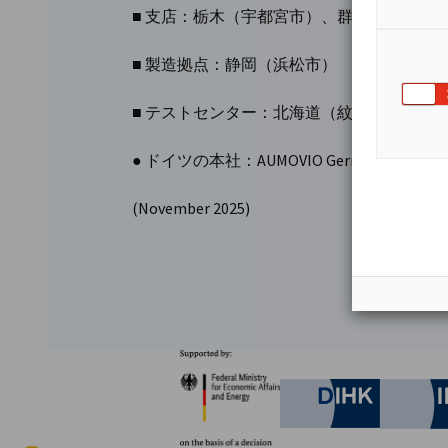
■ 支店：栃木（宇都宮市）、群馬（太田市
■ 製造拠点：静岡（浜松市）
■ テストセンター：北海道（紋別市）、千
● ドイツの本社：AUMOVIO Germany GmbH (F
(November 2025)
パートナー
Federal Ministry for Eco
German C