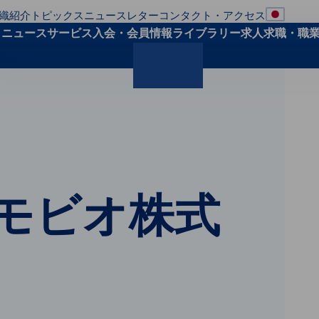
織紹介
トピックス
ニュースレター
コンタクト・アクセス
地域の
ト
ニュース
サービス
入会・会員
情報ライブラリー
求人求職・職
検索
 / オモビオ株式