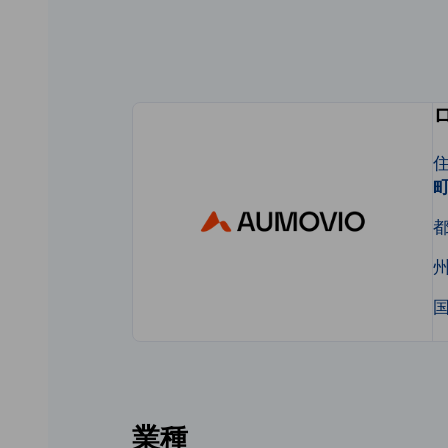
Japan
住
町
州
国
業種