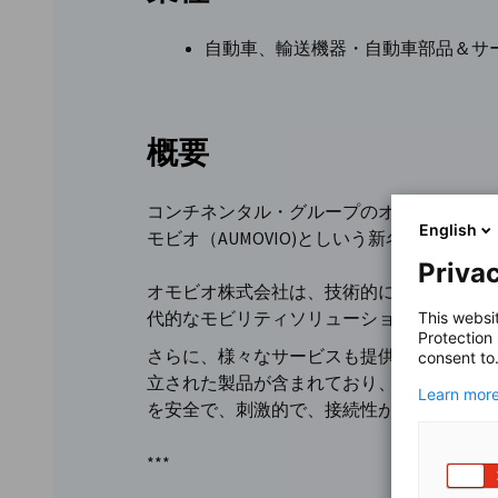
自動車、輸送機器・自動車部品＆サ
概要
コンチネンタル・グループのオートモーテ
English
モビオ（AUMOVIO)としいう新名称のも
Privac
オモビオ株式会社は、技術的に先進的で市
代的なモビリティソリューションを開発、
This websi
Protection
さらに、様々なサービスも提供しています
consent to
立された製品が含まれており、強固な市場
Learn more
を安全で、刺激的で、接続性が高く、自律
***