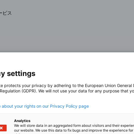
ービス
ィブセクターは、グループからのスピンオフにより、オ
と、新たにスタートしました。
y settings
場志向の製品、ハードウェア、ソフトウェア、そして現
製造、供給しています。
te protects your privacy by adhering to the European Union General
 Regulation (GDPR). We will not use your data for any purpose that y
。当社の多様なポートフォリオには、数多くの非常に確
.
ポジションを支えています。これは、未来のモビリティ
 about your rights on our Privacy Policy page
的なものにする上で重要な役割を果たしています。
Analytics
We will store data in an aggregated form about visitors and their experi
our website. We use this data to fix bugs and improve the experience for 