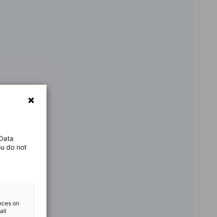
 Data
ou do not
ences on
all