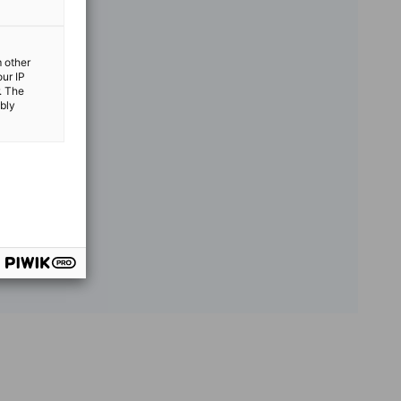
m other
our IP
. The
ibly
vest