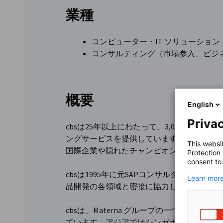
業種
コンピューター・IT ソリューション
コンサルティング（市場参入、ビジ
概要
English
Privac
cbsは25年以上にわたって、3,000を超
ングサービスを提供しています。プロセス 
This websi
国際企業や隠れたチャンピオンを総合的に
Protection
consent to
cbsは1995年に元SAPコンサルタントによ
Learn more
品開発の各領域と密接に協力しています。つ
cbsは、Materna グループの一つであり
ています。アジアではシンガポール、クア