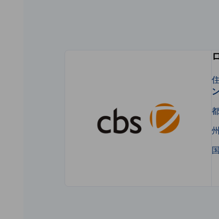
Japan
住
ン
州
国