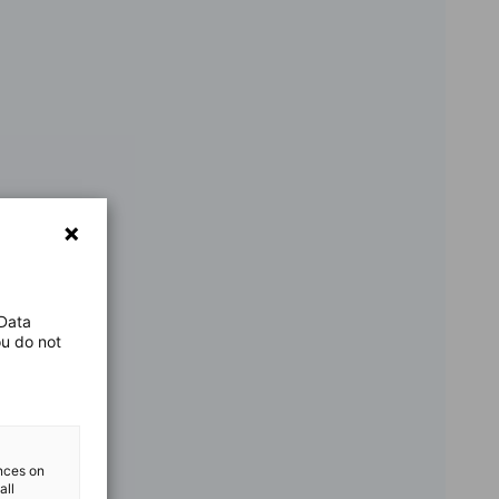
 Data
ou do not
ences on
all