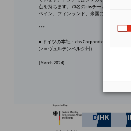
点を持ちます。70名のcbsチームメンバ
ペイン、フィンランド、米国にも拠点を持
***
● ドイツの本社：cbs Corporate Business Solut
ン＝ヴュルテンベルク州）
(March 2024)
パートナー
Federal Ministry for Eco
German C