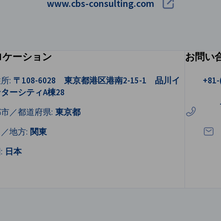
www.cbs-consulting.com
ロケーション
お問い
電話をか
所:
〒108-6028 東京都港区港南2-15-1 品川イ
+81-
ターシティA棟28
メー
都市／都道府県:
東京都
／地方:
関東
:
日本