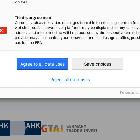
visitors.
ーがアジアのお客様を担当しています。その他、スイス、ス
ちます。
Third-party content
Content such as text video or images from third parties, e.g. content fro
websites, social networks or platforms may be displayed. In any case, y
address and telemetry data will be processed by the respective provider
provider may also monitor your behaviour and build usage profiles, poss
outside the EEA.
ions Unternehmensberatung GmbH (Heidelberg, バーデ
Agree to all data uses
Save choices
Reject all data uses
Powered by
nomic Affairs and Energy
Chamber of Commerce and Industry
hamber of Commerce and Industry
AHK.de
Germany Trade & In