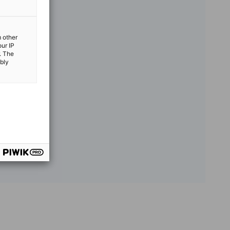
m other
our IP
. The
ibly
vest