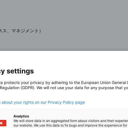
ネス、マネジメント）
y settings
える顧客プロジェクトに携わり、製造業向けにコンサルティ
コンサルタント、SAPスペシャリストとして、世界中の
te protects your privacy by adhering to the European Union General
サポートします。
 Regulation (GDPR). We will not use your data for any purpose that y
.
って設立され、現在もSAPとの業務上の連携を保ち、SAP製
 about your rights on our Privacy Policy page
まり、当社はSAPの専門家なのです。
Analytics
、ハイデルベルクの本社を拠点に850名以上の従業員を擁し
We will store data in an aggregated form about visitors and their experi
our website. We use this data to fix bugs and improve the experience for 
ラルンプール（マレーシア）、東京（日本）、中国に拠