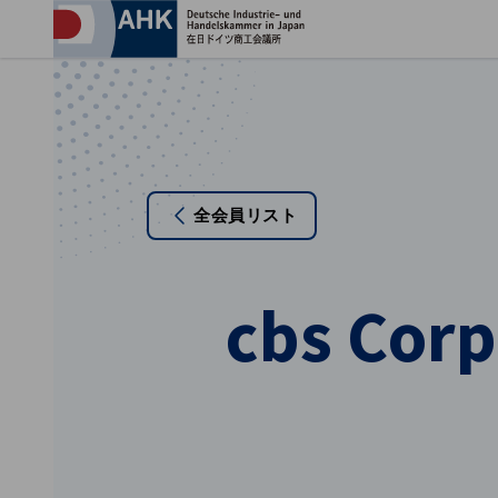
プ
全会員リスト
cbs Corp
Japanese