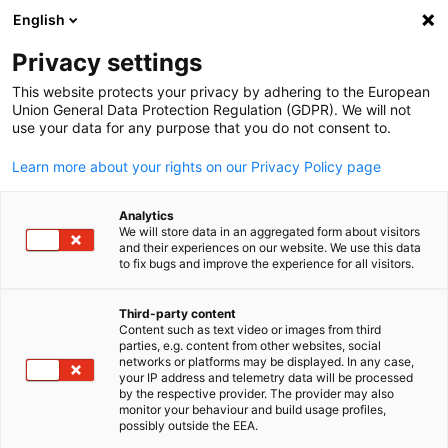
English
Suche öffnen
Navi
Ein
Privacy settings
This website protects your privacy by adhering to the European
Union General Data Protection Regulation (GDPR). We will not
use your data for any purpose that you do not consent to.
Learn more about your rights on our Privacy Policy page
Analytics
We will store data in an aggregated form about visitors
and their experiences on our website. We use this data
to fix bugs and improve the experience for all visitors.
Adobe Stock / NanSan
Recht und Steuern
Third-party content
Content such as text video or images from third
parties, e.g. content from other websites, social
German
networks or platforms may be displayed. In any case,
In einem fremden Markt, dessen Rechtssystem Ihnen
your IP address and telemetry data will be processed
möglicherweise unbekannt ist, unterstützt Sie die AHK Japan b
by the respective provider. The provider may also
monitor your behaviour and build usage profiles,
Rechtsfragen. Von uns erhalten Sie Erstinformationen in den
possibly outside the EEA.
Bereichen Arbeits-, Gesellschafts- und Steuerrecht.