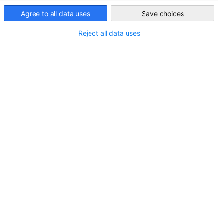
Agree to all data uses
Save choices
Japan
Filter und Sortierung anzeigen
Reject all data uses
Filteroptionen wurden erfolgreich aktualisiert
ACO Ahlmann SE & Co. KG
www.aco.com
Weiter zur ACO Ahlmann SE & Co. KG Seite
Deutschland
Schleswig-Holstein
Büdelsdorf