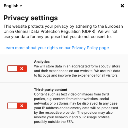
English
Suche öffnen
Navi
Ein
Mitgliederverzeichnis
Privacy settings
This website protects your privacy by adhering to the European
Union General Data Protection Regulation (GDPR). We will not
Mitglieder suchen
use your data for any purpose that you do not consent to.
Mitglieder suchen
Learn more about your rights on our Privacy Policy page
Suc
Analytics
We will store data in an aggregated form about visitors
and their experiences on our website. We use this data
to fix bugs and improve the experience for all visitors.
Third-party content
Content such as text video or images from third
parties, e.g. content from other websites, social
German
Sie sind auf der Suche nach potenziellen Geschäftspartnern
networks or platforms may be displayed. In any case,
your IP address and telemetry data will be processed
Im Online-Mitgliederverzeichnis der AHK Japan sind alle
by the respective provider. The provider may also
unsere Mitglieder aufgeführt.
monitor your behaviour and build usage profiles,
possibly outside the EEA.