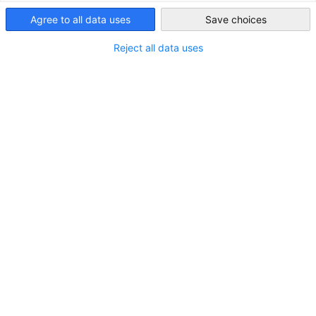
Agree to all data uses
Save choices
Japan
Filter und Sortierung anzeigen
Reject all data uses
Filteroptionen wurden erfolgreich aktualisiert
Deutsche Bank AG, Tokyo Branch
www.japan.db.com
Weiter zur Deutsche Bank AG, Tokyo Branch Seite
Japan
Kanto
Tokio