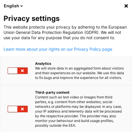
English
Suche öffnen
Navi
Ein
Mitgliederverzeichnis
Privacy settings
This website protects your privacy by adhering to the European
Union General Data Protection Regulation (GDPR). We will not
Mitglieder suchen
use your data for any purpose that you do not consent to.
Mitglieder suchen
Learn more about your rights on our Privacy Policy page
Suc
Analytics
We will store data in an aggregated form about visitors
and their experiences on our website. We use this data
to fix bugs and improve the experience for all visitors.
Third-party content
Content such as text video or images from third
parties, e.g. content from other websites, social
German
Sie sind auf der Suche nach potenziellen Geschäftspartnern
networks or platforms may be displayed. In any case,
your IP address and telemetry data will be processed
Im Online-Mitgliederverzeichnis der AHK Japan sind alle
by the respective provider. The provider may also
unsere Mitglieder aufgeführt.
monitor your behaviour and build usage profiles,
possibly outside the EEA.