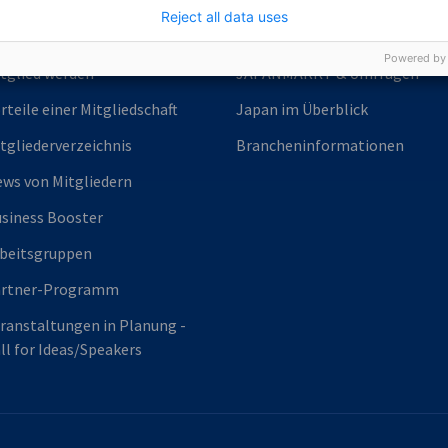
Reject all data uses
tgliedschaft
Japan Update
Powered by
tglied werden
JAPANMARKT & Umfragen
rteile einer Mitgliedschaft
Japan im Überblick
tgliederverzeichnis
Brancheninformationen
ws von Mitgliedern
siness Booster
beitsgruppen
artner-Programm
ranstaltungen in Planung -
ll for Ideas/Speakers