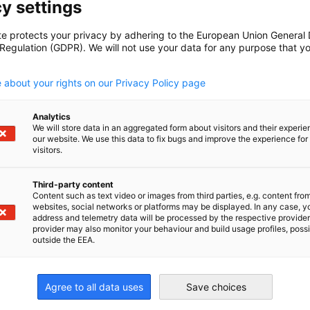
tenzstelle fördert den Export deutscher Lebensmittel und 
y settings
Unternehmen bei...
te protects your privacy by adhering to the European Union General
 Regulation (GDPR). We will not use your data for any purpose that y
.
 about your rights on our Privacy Policy page
ch-Japanische Energiepartnerschaft
Analytics
We will store data in an aggregated form about visitors and their experi
Sie nach ausführlichen Informationen, Antworten auf Ihre Fr
our website. We use this data to fix bugs and improve the experience for 
visitors.
ieser Abschnitt wird Ihnen alles erklären, was Sie wissen mü
Third-party content
Content such as text video or images from third parties, e.g. content fro
websites, social networks or platforms may be displayed. In any case, y
address and telemetry data will be processed by the respective provider
irtschaft und Energie
provider may also monitor your behaviour and build usage profiles, poss
Industrie- und Handelskammer
Industrie- und Handelskammer
AHK.de
outside the EEA.
Germany Trade & In
Agree to all data uses
Save choices