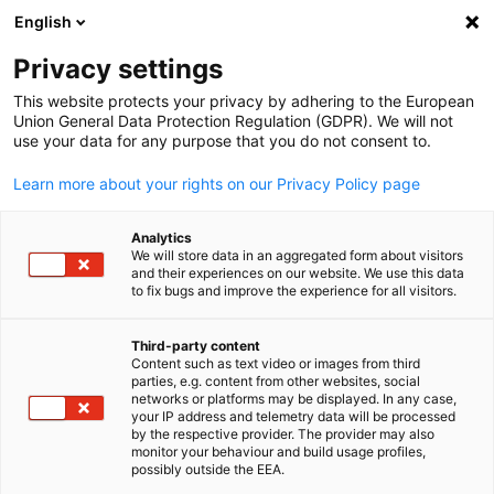
English
Suche öffnen
Navi
Ein
Privacy settings
This website protects your privacy by adhering to the European
Union General Data Protection Regulation (GDPR). We will not
use your data for any purpose that you do not consent to.
Learn more about your rights on our Privacy Policy page
Analytics
We will store data in an aggregated form about visitors
and their experiences on our website. We use this data
to fix bugs and improve the experience for all visitors.
Repräsentanz Baden-
Württemberg
Third-party content
Content such as text video or images from third
parties, e.g. content from other websites, social
German
networks or platforms may be displayed. In any case,
Als offizielle Repräsentanz in Japan fördern wir aktiv seit 2026
your IP address and telemetry data will be processed
by the respective provider. The provider may also
Wachstum und Innovation der baden-württembergischen
monitor your behaviour and build usage profiles,
Wirtschaft.
possibly outside the EEA.