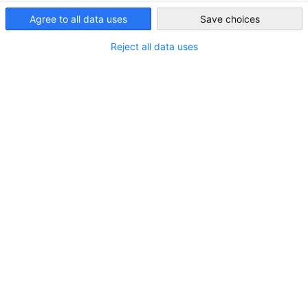
Umfrage unter deutschen Unternehmen -
Agree to all data uses
Save choices
Japans neuer Premier sollte strategische
Japan
Allianzen stärken
Reject all data uses
Die Mehrheit der befragten Unternehmen erwartet
von Japans neuer Regierung eine Stärkung
strategischer Allianzen, so eine aktuelle Umfrage
der Deutschen Industrie- und Handelskammer in
Japan.
Viele Unternehmen fordern die neue japanische
Regierung auf, eine Stärkung der Wirtschafts- und
Steuerpolitik zum Schwerpunkt ihrer Innenpolitik zu
machen.
Während sich einige unzufrieden über die Leistung
der früheren Regierung äußern, bestätigen die
meisten deutschen Unternehmen in Japan eine
positive Geschäftsentwicklung in den vergangenen
zwölf Monaten und erwarten Wachstum für die
Zukunft.