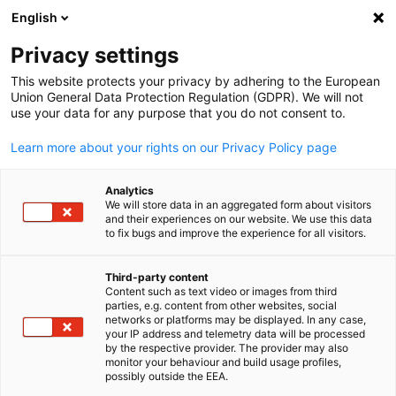
English
Suche öffnen
Navi
Ein
Privacy settings
This website protects your privacy by adhering to the European
Union General Data Protection Regulation (GDPR). We will not
use your data for any purpose that you do not consent to.
Learn more about your rights on our Privacy Policy page
Analytics
We will store data in an aggregated form about visitors
and their experiences on our website. We use this data
to fix bugs and improve the experience for all visitors.
News
25/09/2024
Third-party content
A New Goverment in Sight
Content such as text video or images from third
parties, e.g. content from other websites, social
German
networks or platforms may be displayed. In any case,
your IP address and telemetry data will be processed
Results of the AHK Japan Flash Survey
by the respective provider. The provider may also
monitor your behaviour and build usage profiles,
possibly outside the EEA.
Pressemitteilung