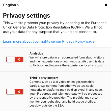
English
Suche öffnen
Navi
Ein
Privacy settings
This website protects your privacy by adhering to the European
Union General Data Protection Regulation (GDPR). We will not
use your data for any purpose that you do not consent to.
Learn more about your rights on our Privacy Policy page
Analytics
We will store data in an aggregated form about visitors
and their experiences on our website. We use this data
to fix bugs and improve the experience for all visitors.
Download
30/06/2026
Third-party content
JAPANMARKT Quartal 2/2026
Content such as text video or images from third
parties, e.g. content from other websites, social
German
networks or platforms may be displayed. In any case,
your IP address and telemetry data will be processed
Japan baut am KI-Standort der Zukunft
by the respective provider. The provider may also
monitor your behaviour and build usage profiles,
Q2/2026
possibly outside the EEA.