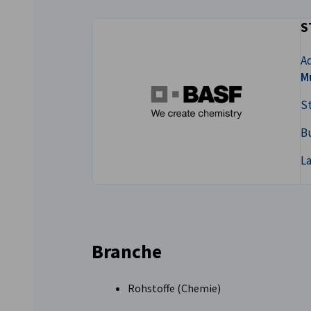
S
Japan
Ad
M
St
B
L
Branche
Rohstoffe (Chemie)