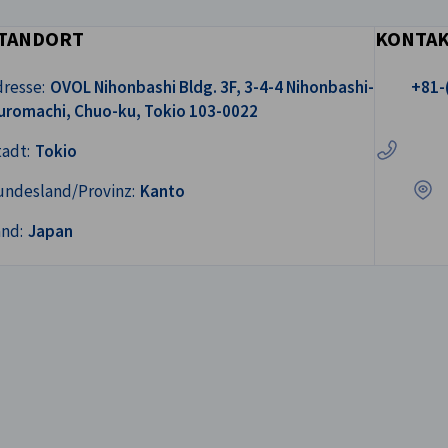
TANDORT
KONTA
Rufen Sie 
resse:
OVOL Nihonbashi Bldg. 3F, 3-4-4 Nihonbashi-
+81-
uromachi, Chuo-ku, Tokio 103-0022
In Go
adt:
Tokio
undesland/Provinz:
Kanto
and:
Japan