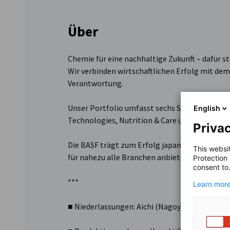
Über
Chemie für eine nachhaltige Zukunft – dafür s
Wir verbinden wirtschaftlichen Erfolg mit dem
Verantwortung.
Unser Portfolio umfasst sechs Segmente: Chemi
English
Technologies, Nutrition & Care und Agricultura
Privac
Die BASF trägt zum Erfolg japanischer Kunden
This websi
für nahezu alle Branchen anbietet.
Protection
consent to
***
Learn more
■ Niederlassungen: Aichi (Nagoya), Osaka (Os