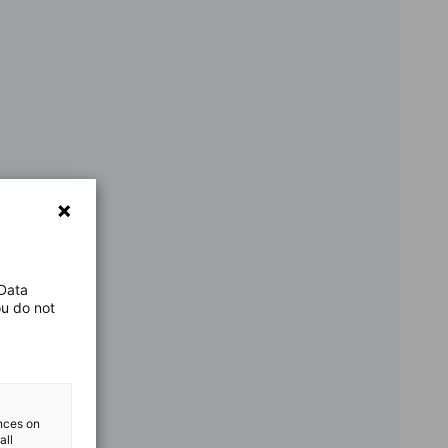
 Data
ou do not
ences on
all