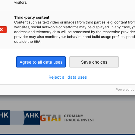
 (Yokkaichi)
visitors.
Third-party content
Content such as text video or images from third parties, e.g. content fro
websites, social networks or platforms may be displayed. In any case, y
address and telemetry data will be processed by the respective provider
provider may also monitor your behaviour and build usage profiles, poss
outside the EEA.
hafen, Rheinland-Pfalz)
Agree to all data uses
Save choices
Reject all data uses
Powered by
irtschaft und Energie
Industrie- und Handelskammer
Industrie- und Handelskammer
AHK.de
Germany Trade & In