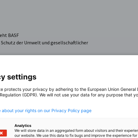
teht BASF
 Schutz der Umwelt und gesellschaftlicher
cals, Materials, Industrial Solutions, Surface
l Solutions.
y settings
 im In- und Ausland bei, indem sie Produkte und Lösungen
te protects your privacy by adhering to the European Union General
 Regulation (GDPR). We will not use your data for any purpose that y
.
 about your rights on our Privacy Policy page
aka)
Analytics
We will store data in an aggregated form about visitors and their experi
our website. We use this data to fix bugs and improve the experience for 