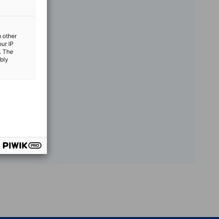
m other
our IP
. The
ibly
vest