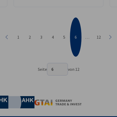
1
2
3
4
5
6
…
12
Vorherige
Näc
Seite auswählen
Seite
6
von 12
Seite 6 von 12
irtschaft und Energie
Industrie- und Handelskammer
Industrie- und Handelskammer
AHK.de
Germany Trade & In