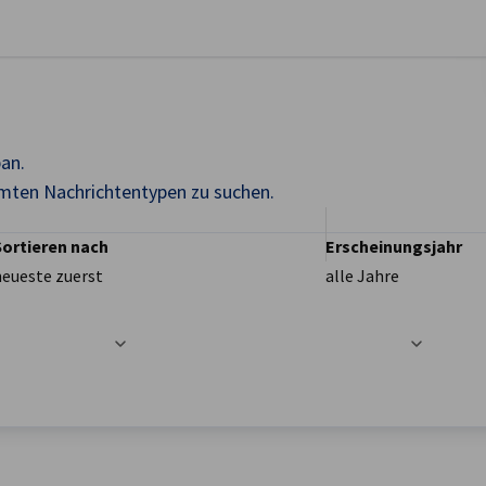
stellungen schließen
pan.
mmten Nachrichtentypen zu suchen.
Sortieren nach
Erscheinungsjahr
neueste zuerst
alle Jahre
t