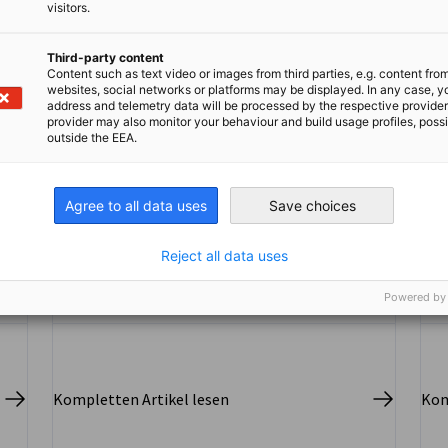
visitors.
Third-party content
Content such as text video or images from third parties, e.g. content fro
websites, social networks or platforms may be displayed. In any case, y
address and telemetry data will be processed by the respective provider
Neues Mitglied: Bold K.K.
provider may also monitor your behaviour and build usage profiles, poss
outside the EEA.
Human Resources & Executive Search
NEUIGKEITEN
MITGLIEDER NEWS
Agree to all data uses
Save choices
Reject all data uses
Powered by
Kompletten Artikel lesen
Kom