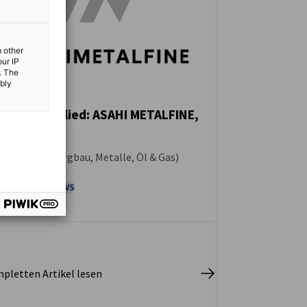
m other
our IP
. The
ibly
Neues Mitglied: ASAHI METALFINE,
Inc.
NEUIGKEITEN
Rohstoffe (Bergbau, Metalle, Öl & Gas)
MITGLIEDER NEWS
pletten Artikel lesen