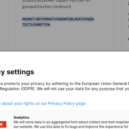
DOWNLOAD
geopolitischen Umbruch
MARKT-INFORMATIONEN
PUBLIKATIONEN
ZEITSCHRIFTEN
y settings
Hier herunterladen
Kom
te protects your privacy by adhering to the European Union General
 Regulation (GDPR). We will not use your data for any purpose that y
.
 about your rights on our Privacy Policy page
Analytics
We will store data in an aggregated form about visitors and their experi
our website. We use this data to fix bugs and improve the experience for 