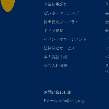
企業信用調査
入
ビジネスマッチング
会
輸出促進プログラム
会
ドイツ視察
会
イベントマネージメント
ビ
法律関連サービス
ワ
本人認証手続
パ
公共入札情報
ス
ベ
お問い合わせ先
Eメール:
info@dihkj.or.jp