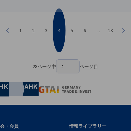
1
2
3
4
5
6
…
28
Previous
Nex
ページを選択
28ページ中
4
ページ目
28ページ中4ページ目
nomic Affairs and Energy
Chamber of Commerce and Industry
hamber of Commerce and Industry
AHK.de
Germany Trade & In
会・会員
情報ライブラリー