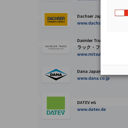
Dachser Japan K.K
Dachser Japan K.K. / ダクサジャパン株
www.dachser.com
Daimler Truck Financia
ラック・ファイナンシャ
Daimler Truck Financial Servic
www.mitsubishi-fuso.c
Dana Japan, Ltd. 
Dana Japan, Ltd. / デーナ・ジャパン株
www.dana.co.jp
DATEV eG
DATEV eGページに移動
www.datev.de