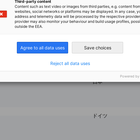
Third-party content
Content such as text video or images from third parties, e.g. content fro
websites, social networks or platforms may be displayed. In any case, y
address and telemetry data will be processed by the respective provider
. / ダクサジャパン株式会社
日本
provider may also monitor your behaviour and build usage profiles, poss
式会社ページに移動
outside the EEA.
l Services Asia Co., Ltd. / ダイムラー・ト
Agree to all data uses
Save choices
ルサービス・アジア株式会社
日本
es Asia Co., Ltd. / ダイムラー・トラック・ファイナンシャルサービ
om
Reject all data uses
Powered by
/ デーナ・ジャパン株式会社
日本
式会社ページに移動
ドイツ