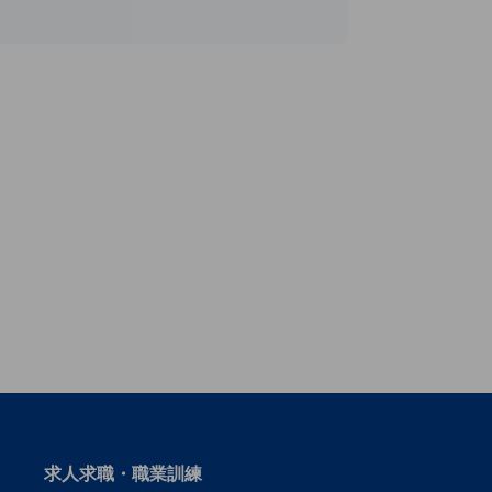
t
vest
求人求職・職業訓練