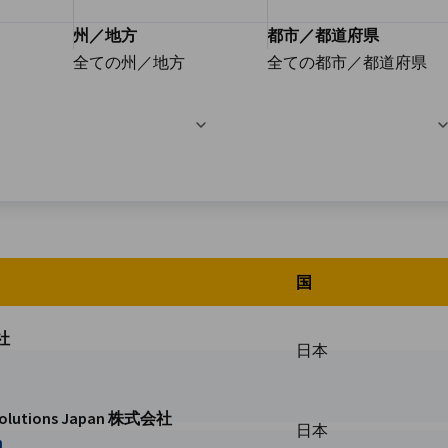
州／地方
都市／都道府県
全ての州／地方
全ての都市／都道府県
した。
国
社
日本
s Solutions Japan 株式会社
日本
pan 株式会社ページに移動
m