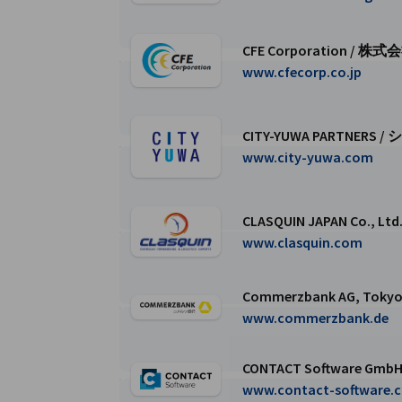
CFE Corporation 
CFE Corporation / 株式会社CFEコーポ
www.cfecorp.co.jp
CITY-YUWA PARTNE
CITY-YUWA PARTNERS / シティユーワ
www.city-yuwa.com
CLASQUIN JAPAN Co.
CLASQUIN JAPAN Co., Ltd. / クラ
www.clasquin.com
Commerzbank AG, To
Commerzbank AG, Tokyo Branch /
www.commerzbank.de
CONTACT Software Gmb
CONTACT Software GmbHページに移動
www.contact-software.