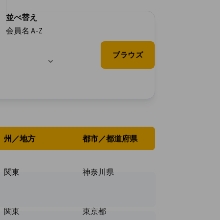
並べ替え
会員名 A-Z
ブラウズ
州／地方
都市／都道府県
関東
神奈川県
関東
東京都