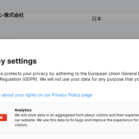
ペリオン株式会社
日本
ジに移動
n / 株式会社コーレンス
日本
ンスページに移動
y settings
te protects your privacy by adhering to the European Union General
日本
 Regulation (GDPR). We will not use your data for any purpose that y
.
 about your rights on our Privacy Policy page
日本
Analytics
We will store data in an aggregated form about visitors and their experi
our website. We use this data to fix bugs and improve the experience for 
visitors.
株式会社
日本