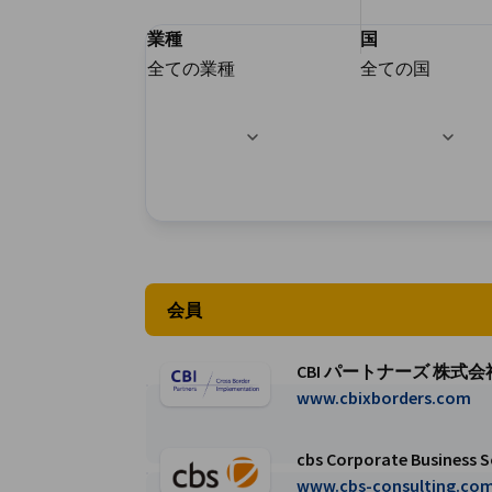
業種
国
Japan
全ての業種
全ての国
フィルターオプションが正常に更新されま
会員
CBI パートナーズ 株式会
CBI パートナーズ 株式会社ページに移動
www.cbixborders.com
cbs Corporate Busines
cbs Corporate Business Solutions Ja
www.cbs-consulting.co