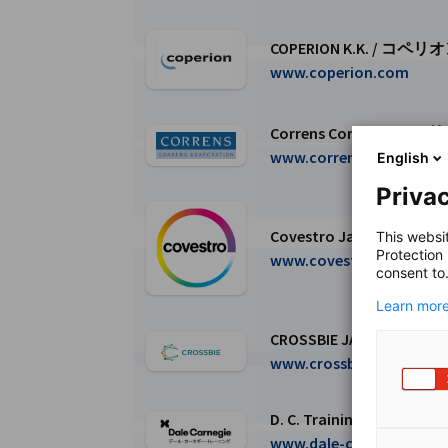
COPERION K.K. / コ
COPERION K.K. / コペリオン株式会社ペー
www.coperion.com
Correns Corporatio
Correns Corporation / 株式会社コーレ
www.correns.co.jp
English
Privac
Covestro Japan Ltd.
This websi
Protection
Covestro Japan Ltd.ページに移動
www.covestro.com
consent to
Learn more
CROSSBIE JAPAN K.K.
CROSSBIE JAPAN K.K.ページに移動
www.crossbie.co.jp
D. C. Training Japan 
D. C. Training Japan 株式会社ページに移動
www.dale-carnegie.co.jp