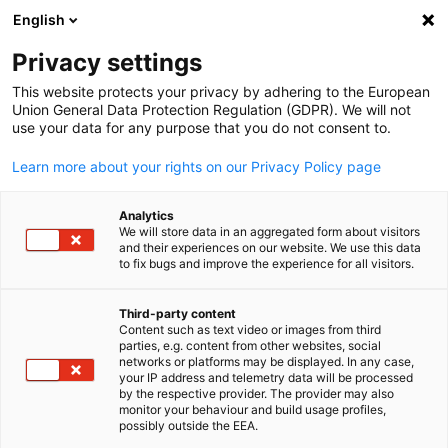
English
Suche öffnen
Navi
Ein
Privacy settings
This website protects your privacy by adhering to the European
Union General Data Protection Regulation (GDPR). We will not
use your data for any purpose that you do not consent to.
Learn more about your rights on our Privacy Policy page
Analytics
We will store data in an aggregated form about visitors
and their experiences on our website. We use this data
to fix bugs and improve the experience for all visitors.
Download
27/03/2025
Third-party content
JAPANMARKT Quartal 1/2025
Content such as text video or images from third
parties, e.g. content from other websites, social
German
networks or platforms may be displayed. In any case,
your IP address and telemetry data will be processed
Japan holt auf im KI-Wettlauf
by the respective provider. The provider may also
monitor your behaviour and build usage profiles,
Q1/2025
possibly outside the EEA.