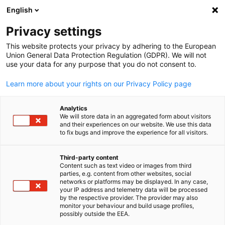
English
Suche öffnen
Navi
Ein
Privacy settings
This website protects your privacy by adhering to the European
Union General Data Protection Regulation (GDPR). We will not
use your data for any purpose that you do not consent to.
Learn more about your rights on our Privacy Policy page
Analytics
We will store data in an aggregated form about visitors
and their experiences on our website. We use this data
to fix bugs and improve the experience for all visitors.
Download
01/06/2023
Third-party content
JAPANMARKT Quartal 2/2023
Content such as text video or images from third
parties, e.g. content from other websites, social
German
networks or platforms may be displayed. In any case,
your IP address and telemetry data will be processed
Japan im Kampf um Talente
by the respective provider. The provider may also
monitor your behaviour and build usage profiles,
Q2/2023
possibly outside the EEA.