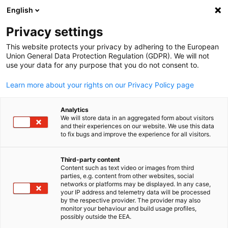
English
Suche öffnen
Navi
Ein
Privacy settings
This website protects your privacy by adhering to the European
Union General Data Protection Regulation (GDPR). We will not
use your data for any purpose that you do not consent to.
Learn more about your rights on our Privacy Policy page
Analytics
We will store data in an aggregated form about visitors
and their experiences on our website. We use this data
to fix bugs and improve the experience for all visitors.
Download
27/06/2025
Third-party content
JAPANMARKT Quartal 2/2025
Content such as text video or images from third
parties, e.g. content from other websites, social
German
networks or platforms may be displayed. In any case,
your IP address and telemetry data will be processed
Stabilitätsanker Japan: Partner im geopolitischen Umbruch
by the respective provider. The provider may also
monitor your behaviour and build usage profiles,
Q2/2025
possibly outside the EEA.