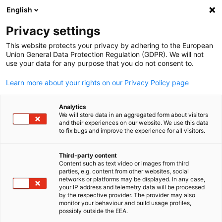
English
Open search
Open
Clo
Privacy settings
This website protects your privacy by adhering to the European
Union General Data Protection Regulation (GDPR). We will not
use your data for any purpose that you do not consent to.
Learn more about your rights on our Privacy Policy page
Analytics
We will store data in an aggregated form about visitors
and their experiences on our website. We use this data
to fix bugs and improve the experience for all visitors.
Download
01/12/2023
Third-party content
JAPANMARKT Quartal 4/2023
Content such as text video or images from third
English
parties, e.g. content from other websites, social
networks or platforms may be displayed. In any case,
your IP address and telemetry data will be processed
Japans "Zeitenwende"
by the respective provider. The provider may also
monitor your behaviour and build usage profiles,
Q4/2023
possibly outside the EEA.